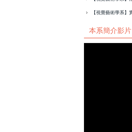
學期展示中心申請表
【視覺藝術學系】實
【視覺藝術學系】 114-2學
期展示中心檔期
本系簡介影片
【視覺藝術學系】 114學年
度碩士班美展