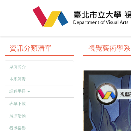
跳
到
主
要
內
容
王耀俊 老
區
資訊分類清單
視覺藝術學系 Depa
師
系所簡介
本系師資
高震峰 老師
課程手冊
表單下載
展演活動
蕭惠君 老師
得獎榮譽