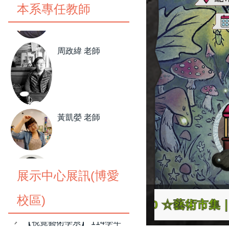
本系專任教師
周政緯 老師
黃凱嫈 老師
【🔥視覺藝術學系】 115-1
學期展示中心申請表
陳冠霖 老師
【視覺藝術學系】 114-2學
展示中心展訊(博愛
期展示中心檔期
劉益成 助教
【視覺藝術學系】 114學年
校區)
-5/6 10:00-17:30 5/8 10:00-17:0
｜ 博愛校區藝術館第一展示中心｜ 5/11—5/26
臺北市立大學
度碩士班美展