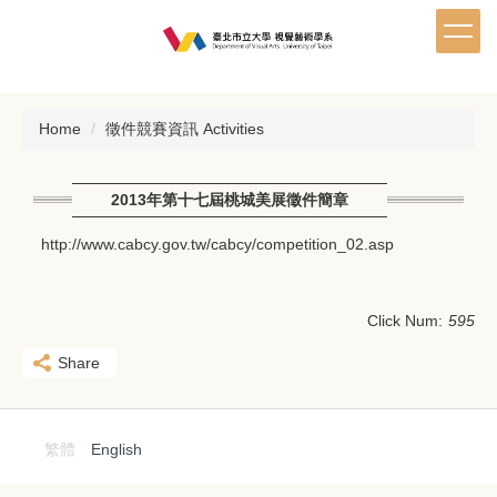
Jump
to
the
main
content
Home
徵件競賽資訊 Activities
block
2013年第十七屆桃城美展徵件簡章
http://www.cabcy.gov.tw/cabcy/competition_02.asp
Click Num:
595
Share
繁體
English